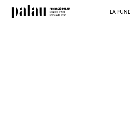
LA FUN
JOSEP PALAU I FABRE I EL C
FILMOTECA DE CATALUNYA