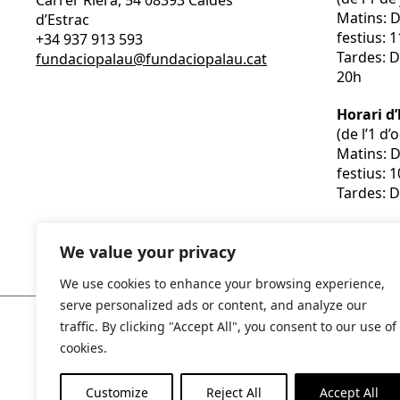
Carrer Riera, 54 08393 Caldes
Matins: 
d’Estrac
festius: 
+34 937 913 593
Tardes: D
fundaciopalau@fundaciopalau.cat
20h
Horari d
(de l’1 d
Matins: 
festius: 
Tardes: D
We value your privacy
We use cookies to enhance your browsing experience,
serve personalized ads or content, and analyze our
traffic. By clicking "Accept All", you consent to our use of
cookies.
Customize
Reject All
Accept All