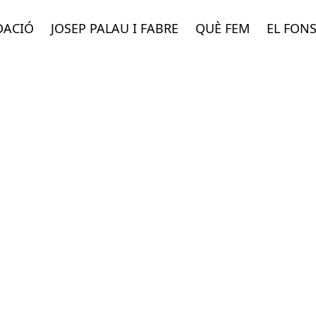
DACIÓ
JOSEP PALAU I FABRE
QUÈ FEM
EL FON
INEMA, CICLE A LA