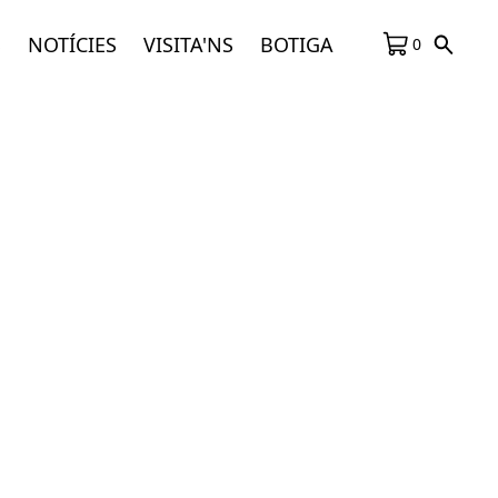
S
NOTÍCIES
VISITA'NS
BOTIGA
0
Darreres notícies
Un acompanyament que pot marcar la
diferència
L’exposició ‘L’escriptura en el relat artístic’
viatja al Mèdol, Centre d’arts contemporànies
de Tarragona.
Tres peces de la Fundació a l’exposició
‘Rodoreda: un bosc’ al CCCB
‘Poeta i fangador só. Papers sobre Jacint
Verdaguer’