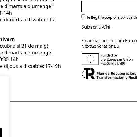
De dimarts a diumenge i
11-14h
He llegit i accepto la
politica d
e dimarts a dissabte: 17-
’hivern
Financiat per la Unió Europ
’octubre al 31 de maig)
NextGenerationEU
De dimarts a diumenge i
10:30-14h
e dijous a dissabte: 17-19h