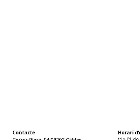
projeccions de diversos films vinculats a l’obr
Le salaire de la peur (1952) d’H. G. Clouzot, 
Picasso a Catalunya (1976), dirigit pel propi
i Fabre (2006) de Pere Secorún i Olga Palet
exposició amb textos inèdits de Palau i Fab
pel·lícules en les quals va intervenir com a 
guionista i director.
Contacte
Horari d’
(de l’1 d