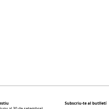
a i la vida de Josep Palau i Fabre: el film
on va tenir un petit paper, el documental
 Palau i Fabre, o el documental Vides de Palau
. Com a complement hi haurà una petita
re sobre el cinema i documents sobre les
extra i diversos projectes que va idear com a
estiu
Subscriu-te al butlletí
e juny al 30 de setembre)