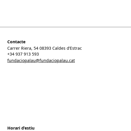
‘Poeta i fangador só. Papers sobre Jacint Verdaguer’
Contacte
Carrer Riera, 54 08393 Caldes d’Estrac
+34 937 913 593
fundaciopalau@fundaciopalau.cat
Horari d’estiu