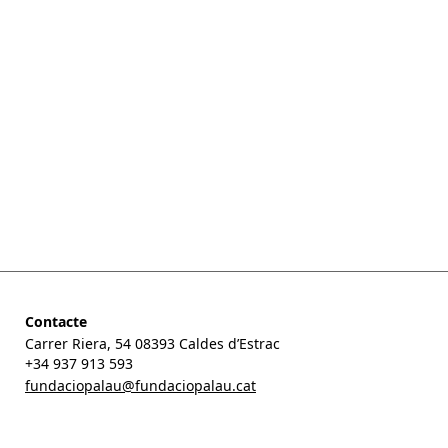
Darreres notícies
Un acompanyament que pot marcar la diferència
L’exposició ‘L’escriptura en el relat artístic’ viatja al Mèdol,
Centre d’arts contemporànies de Tarragona.
Tres peces de la Fundació a l’exposició ‘Rodoreda: un
bosc’ al CCCB
‘Poeta i fangador só. Papers sobre Jacint Verdaguer’
Contacte
Carrer Riera, 54 08393 Caldes d’Estrac
+34 937 913 593
fundaciopalau@fundaciopalau.cat