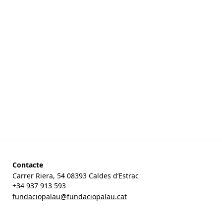
dels diferents gèneres que va
conrear: prosa, poesia i
traduccions-versions. La música
ens dona les atmosferes que
després expressen les paraules. La
paraula, la diem com la volia:
despullada, sense artifici. 1 la
nuesa del mot mostra tota la sang
que va deixar al paper.
Entrada lliure
Contacte
Carrer Riera, 54 08393 Caldes d’Estrac
+34 937 913 593
fundaciopalau@fundaciopalau.cat