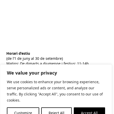
Horari d’estiu
(de l’1 de juny al 30 de setembre)
Matins: De dimarts a diumenge i festius: 11-14h
Tardes: De dimarts a dissabte: 17-20h
We value your privacy
Horari d’hivern
We use cookies to enhance your browsing experience,
(de l’1 d’octubre al 31 de maig)
serve personalized ads or content, and analyze our
Matins: De dimarts a diumenge i festius: 10:30-14h
Tardes: De dijous a dissabte: 17-19h
traffic. By clicking "Accept All", you consent to our use of
cookies.
Subscriu-te al butlletí
Customize
Reject All
Accept All