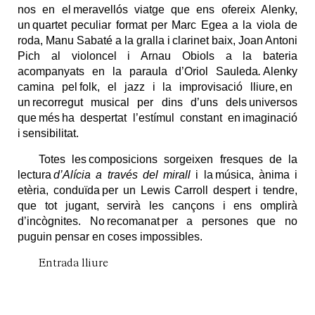
nos en el meravellós viatge que ens ofereix
Alenky
,
un quartet peculiar format per Marc Egea a la viola de
roda, Manu Sabaté a la gralla i clarinet baix, Joan Antoni
Pich al violoncel i Arnau Obiols a la bateria
acompanyats en la paraula d’Oriol Sauleda
.
Alenky
camina pel folk, el jazz i la improvisació lliure, en
un recorregut musical per dins d’uns dels universos
que més ha despertat l’estímul constant en imaginació
i sensibilitat.
Totes les composicions sorgeixen fresques de la
lectura
d’Alícia a través del mirall
i la música, ànima i
etèria, conduïda per un Lewis Carroll despert i tendre,
que tot jugant, servirà les cançons i ens omplirà
d’incògnites. No recomanat per a persones que no
puguin pensar en coses impossibles.
Entrada lliure