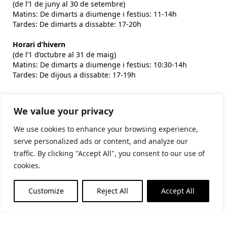
(de l’1 de juny al 30 de setembre)
Matins: De dimarts a diumenge i festius: 11-14h
Tardes: De dimarts a dissabte: 17-20h
Horari d’hivern
(de l’1 d’octubre al 31 de maig)
Matins: De dimarts a diumenge i festius: 10:30-14h
Tardes: De dijous a dissabte: 17-19h
We value your privacy
Subscriu-te al butlletí
We use cookies to enhance your browsing experience,
serve personalized ads or content, and analyze our
He llegit i accepto la
politica de privacitat
traffic. By clicking "Accept All", you consent to our use of
cookies.
Financiat per la Unió Europea - NextGenerationEU
Customize
Reject All
Accept All