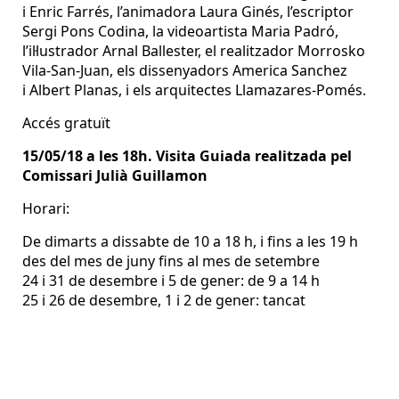
i Enric Farrés, l’animadora Laura Ginés, l’escriptor
Sergi Pons Codina, la videoartista Maria Padró,
l’il·lustrador Arnal Ballester, el realitzador Morrosko
Vila-San-Juan, els dissenyadors America Sanchez
i Albert Planas, i els arquitectes Llamazares-Pomés.
Accés gratuït
15/05/18 a les 18h. Visita Guiada realitzada pel
Comissari Julià Guillamon
Horari:
De dimarts a dissabte de 10 a 18 h, i fins a les 19 h
des del mes de juny fins al mes de setembre
24 i 31 de desembre i 5 de gener: de 9 a 14 h
25 i 26 de desembre, 1 i 2 de gener: tancat