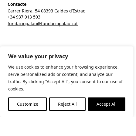
Contacte
Carrer Riera, 54 08393 Caldes d’Estrac
+34 937 913 593
fundaciopalau@fundaciopalau.cat
We value your privacy
We use cookies to enhance your browsing experience,
serve personalized ads or content, and analyze our
traffic. By clicking "Accept All", you consent to our use of
cookies.
Horari d’estiu
(de l’1 de juny al 30 de setembre)
Customize
Reject All
Accept All
Matins: De dimarts a diumenge i festius: 11-14h
Tardes: De dimarts a dissabte: 17-20h
Horari d’hivern
(de l’1 d’octubre al 31 de maig)