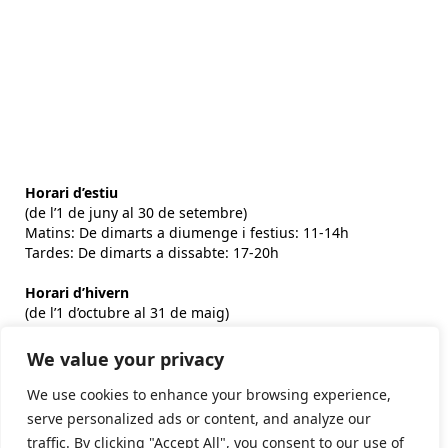
Horari d’estiu
(de l’1 de juny al 30 de setembre)
Matins: De dimarts a diumenge i festius: 11-14h
Tardes: De dimarts a dissabte: 17-20h
Horari d’hivern
(de l’1 d’octubre al 31 de maig)
Matins: De dimarts a diumenge i festius: 10:30-14h
Tardes: De dijous a dissabte: 17-19h
We value your privacy
We use cookies to enhance your browsing experience,
serve personalized ads or content, and analyze our
Subscriu-te al butlletí
traffic. By clicking "Accept All", you consent to our use of