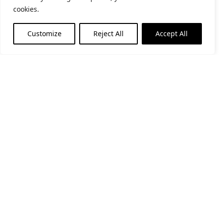
cookies.
He llegit i accepto la
politica de privacitat
Customize
Reject All
Accept All
Financiat per la Unió Europea - NextGenerationEU
Segueix-nos a les xarxes socials
Portal de transparència
Avís Legal
Política de cookies
Política de privacitat