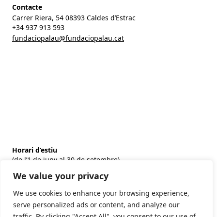
Contacte
Carrer Riera, 54 08393 Caldes d’Estrac
+34 937 913 593
fundaciopalau@fundaciopalau.cat
Horari d’estiu
(de l’1 de juny al 30 de setembre)
Matins: De dimarts a diumenge i festius: 11-14h
We value your privacy
Tardes: De dimarts a dissabte: 17-20h
We use cookies to enhance your browsing experience,
Horari d’hivern
serve personalized ads or content, and analyze our
(de l’1 d’octubre al 31 de maig)
traffic. By clicking "Accept All", you consent to our use of