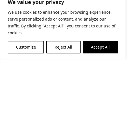
We value your privacy
Tardes: De dijous a dissabte: 17-19h
We use cookies to enhance your browsing experience,
serve personalized ads or content, and analyze our
Subscriu-te al butlletí
traffic. By clicking "Accept All", you consent to our use of
cookies.
He llegit i accepto la
politica de privacitat
Customize
Reject All
Accept All
Financiat per la Unió Europea - NextGenerationEU
Segueix-nos a les xarxes socials
Portal de transparència
Avís Legal
Política de cookies