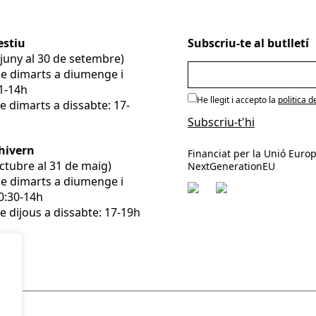
estiu
Subscriu-te al butlletí
e juny al 30 de setembre)
De dimarts a diumenge i
11-14h
He llegit i accepto la
politica d
e dimarts a dissabte: 17-
’hivern
Financiat per la Unió Europ
’octubre al 31 de maig)
NextGenerationEU
De dimarts a diumenge i
10:30-14h
e dijous a dissabte: 17-19h