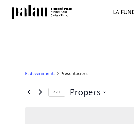
LA FUN
Esdeveniments
Presentacions
Propers
Avui
Selecciona
una
data.