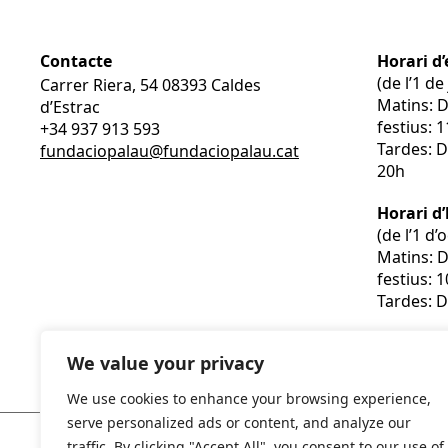
Contacte
Horari d’
(de l’1 d
Carrer Riera, 54 08393 Caldes
Matins: 
d’Estrac
festius: 
+34 937 913 593
Tardes: D
fundaciopalau@fundaciopalau.cat
20h
Horari d
(de l’1 d
Matins: 
festius: 
Tardes: D
We value your privacy
We use cookies to enhance your browsing experience,
serve personalized ads or content, and analyze our
traffic. By clicking "Accept All", you consent to our use of