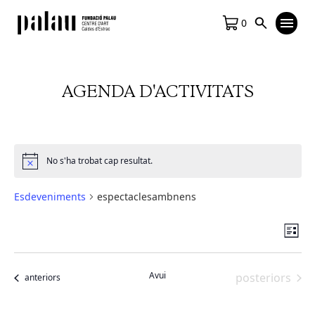
0
AGENDA D'ACTIVITATS
No s'ha trobat cap resultat.
Notice
Esdeveniments
espectaclesambnens
Vis
Na
Llista
de
de
vis
na
Avui
Esdeveniment
posteriors
Esdeveniments
anteriors
Es