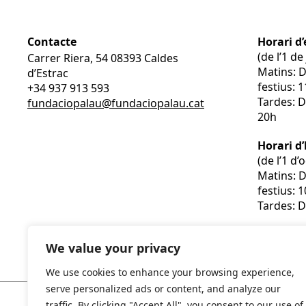
Contacte
Horari d’
(de l’1 d
Carrer Riera, 54 08393 Caldes
Matins: 
d’Estrac
festius: 
+34 937 913 593
Tardes: D
fundaciopalau@fundaciopalau.cat
20h
Horari d
(de l’1 d
Matins: 
festius: 
Tardes: D
We value your privacy
We use cookies to enhance your browsing experience,
serve personalized ads or content, and analyze our
traffic. By clicking "Accept All", you consent to our use of