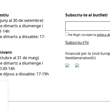
estiu
Subscriu-te al butlletí
e juny al 30 de setembre)
De dimarts a diumenge i
11-14h
He llegit i accepto la
politica d
e dimarts a dissabte: 17-
’hivern
Financiat per la Unió Europ
’octubre al 31 de maig)
NextGenerationEU
De dimarts a diumenge i
10:30-14h
e dijous a dissabte: 17-19h