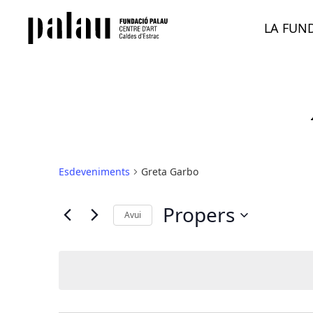
LA FUN
Esdeveniments
Greta Garbo
Propers
Avui
Selecciona
una
data.