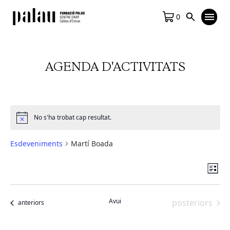
0
AGENDA D'ACTIVITATS
No s'ha trobat cap resultat.
Notice
Esdeveniments
Martí Boada
Vis
Na
Llista
de
de
vis
na
Avui
Esdeveniment
posteriors
Esdeveniments
anteriors
Es