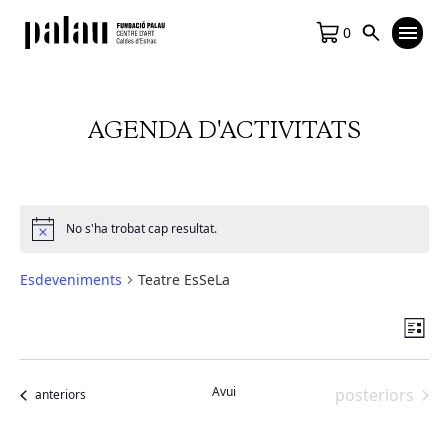
0
AGENDA D'ACTIVITATS
No s'ha trobat cap resultat.
Notice
Esdeveniments
Teatre EsSeLa
Vis
Na
Llista
de
de
vis
na
Avui
Esdeveniment
posteriors
Esdeveniments
anteriors
Es