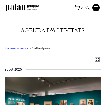
0
AGENDA D'ACTIVITATS
Esdeveniments
Vallmitjana
Vis
Na
Llista
de
de
agost 2026
vis
na
Es