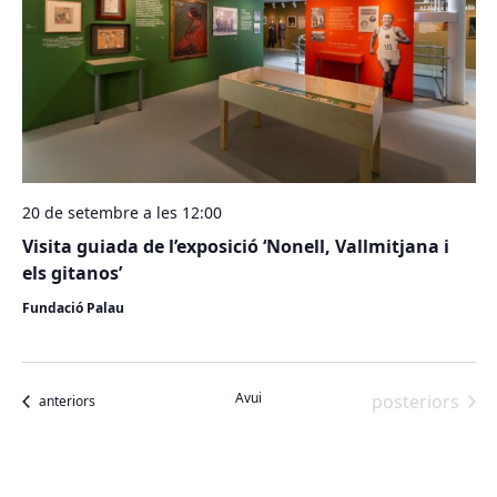
20 de setembre a les 12:00
Visita guiada de l’exposició ‘Nonell, Vallmitjana i
els gitanos’
Fundació Palau
Avui
Esdeveniment
posteriors
Esdeveniments
anteriors