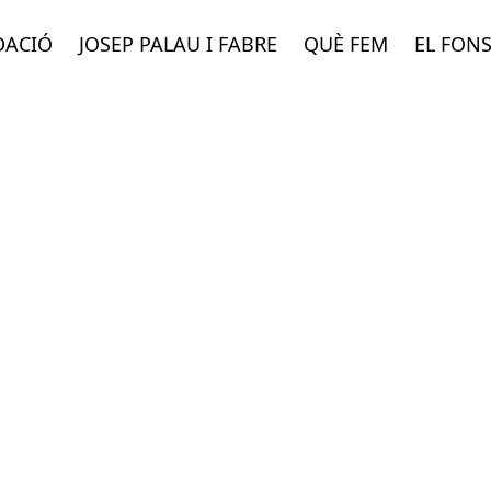
DACIÓ
JOSEP PALAU I FABRE
QUÈ FEM
EL FON
A PROP TEU