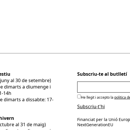
a dissabte.
estiu
Subscriu-te al butlletí
e juny al 30 de setembre)
De dimarts a diumenge i
11-14h
He llegit i accepto la
politica d
e dimarts a dissabte: 17-
’hivern
Financiat per la Unió Europ
’octubre al 31 de maig)
NextGenerationEU