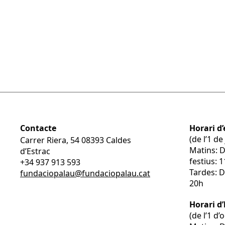
Palau
Disponible sota reserva prèvia de dimarts 
Contacte
Horari d’
(de l’1 d
Carrer Riera, 54 08393 Caldes
Matins: 
d’Estrac
festius: 
+34 937 913 593
Tardes: D
fundaciopalau@fundaciopalau.cat
20h
Horari d
(de l’1 d