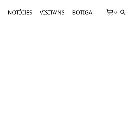
S
NOTÍCIES
VISITA'NS
BOTIGA
0
Darreres notícies
Un acompanyament que pot marcar la
diferència
L’exposició ‘L’escriptura en el relat artístic’
viatja al Mèdol, Centre d’arts contemporànies
de Tarragona.
Tres peces de la Fundació a l’exposició
‘Rodoreda: un bosc’ al CCCB
‘Poeta i fangador só. Papers sobre Jacint
Verdaguer’