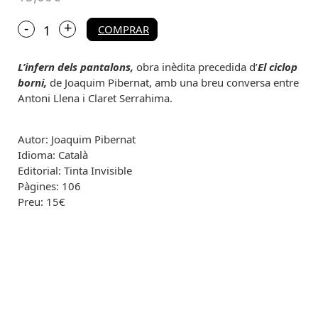
+
quantitat
-
COMPRAR
de
L'infern
L’infern dels pantalons,
obra inèdita precedida d’
El ciclop
dels
pantalons,
borni,
de Joaquim Pibernat, amb una breu conversa entre
de
Antoni Llena i Claret Serrahima.
Joaquim
Pibernat
Autor: Joaquim Pibernat
Idioma: Català
Editorial: Tinta Invisible
Pàgines: 106
Preu: 15€