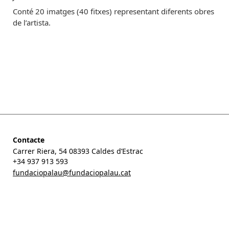
Memòria
Conté 20 imatges (40 fitxes) representant diferents obres
Picasso
de l’artista.
Contacte
Carrer Riera, 54 08393 Caldes d’Estrac
+34 937 913 593
fundaciopalau@fundaciopalau.cat