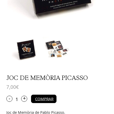
JOC DE MEMÒRIA PICASSO
7,00
€
+
quantitat
-
COMPRAR
de
Joc
Joc de Memòria de Pablo Picasso.
de