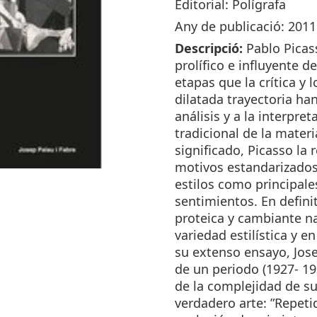
Editorial: Polígrafa
GERNIKA
(1927-
Any de publicació: 2011
1939)
Descripció:
Pablo Picas
prolífico e influyente d
etapas que la crítica y 
dilatada trayectoria ha
análisis y a la interpr
tradicional de la mater
significado, Picasso l
motivos estandarizados
estilos como principal
sentimientos. En definit
proteica y cambiante n
variedad estilística y 
su extenso ensayo, Jos
de un periodo (1927- 19
de la complejidad de s
verdadero arte: ”Repet