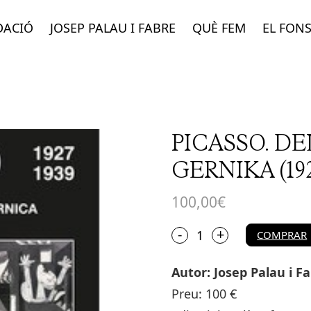
DACIÓ
JOSEP PALAU I FABRE
QUÈ FEM
EL FON
PICASSO. D
GERNIKA (192
100,00
€
+
quantitat
-
COMPRAR
de
PICASSO.
Autor: Josep Palau i F
DEL
MINOTAURO
Preu: 100 €
AL