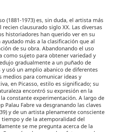
so (1881-1973) es, sin duda, el artista más
el recien clausurado siglo XX. Las diversas
los historiadores han querido ver en su
n ayudado más a la clasificación que al
etación de su obra. Abandonando el uso
ia como sujeto para obtener variedad y
a redujo gradualmente a un puñado de
 y usó un amplio abanico de diferentes
es medios para comunicar ideas y
iva, en Picasso, estilo es significado; su
aturaleza encontró su expresión en la
en la constante experimentación. A largo de
ep Palau Fabre va desgranando las claves
39) y de un artista plenamente consciente
u tiempo y de la atemporalidad del
idamente se me pregunta acerca de la