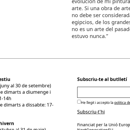
evolución de mi pintura
arte. Si una obra de art
no debe ser considerada
egipcios, de los grande
no es un arte del pasad
estuvo nunca.”
estiu
Subscriu-te al butlletí
e juny al 30 de setembre)
De dimarts a diumenge i
11-14h
He llegit i accepto la
politica d
e dimarts a dissabte: 17-
’hivern
Financiat per la Unió Europ
’octubre al 31 de maig)
NextGenerationEU