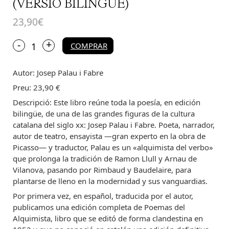
(VERSIÓ BILINGÜE)
23,90
€
+
quantitat
-
COMPRAR
de
Poemas
Autor: Josep Palau i Fabre
del
alquimista
Preu: 23,90 €
(versió
Descripció: Este libro reúne toda la poesía, en edición
bilingüe)
bilingüe, de una de las grandes figuras de la cultura
catalana del siglo xx: Josep Palau i Fabre. Poeta, narrador,
autor de teatro, ensayista —gran experto en la obra de
Picasso— y traductor, Palau es un «alquimista del verbo»
que prolonga la tradición de Ramon Llull y Arnau de
Vilanova, pasando por Rimbaud y Baudelaire, para
plantarse de lleno en la modernidad y sus vanguardias.
Por primera vez, en español, traducida por el autor,
publicamos una edición completa de Poemas del
Alquimista, libro que se editó de forma clandestina en