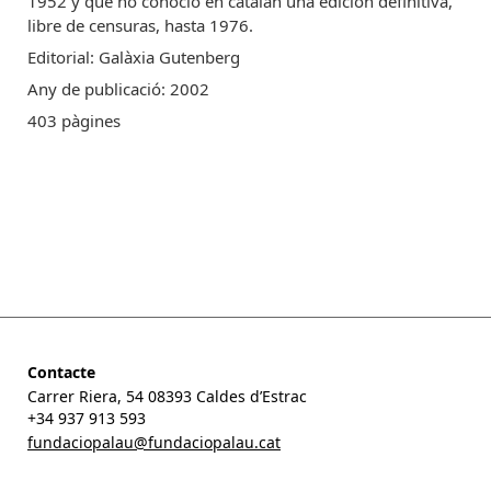
1952 y que no conoció en catalán una edición definitiva,
libre de censuras, hasta 1976.
Editorial: Galàxia Gutenberg
Any de publicació: 2002
403 pàgines
Contacte
Carrer Riera, 54 08393 Caldes d’Estrac
+34 937 913 593
fundaciopalau@fundaciopalau.cat