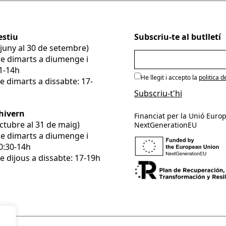
estiu
Subscriu-te al butlletí
e juny al 30 de setembre)
De dimarts a diumenge i
11-14h
He llegit i accepto la
politica d
e dimarts a dissabte: 17-
’hivern
Financiat per la Unió Europ
’octubre al 31 de maig)
NextGenerationEU
De dimarts a diumenge i
10:30-14h
e dijous a dissabte: 17-19h