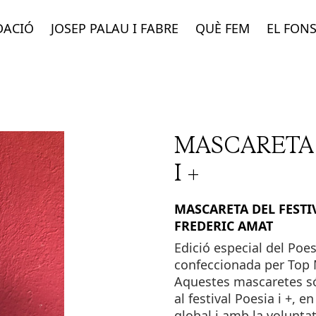
DACIÓ
JOSEP PALAU I FABRE
QUÈ FEM
EL FON
MASCARETA 
I +
MASCARETA DEL FESTIV
FREDERIC AMAT
Edició especial del Poe
confeccionada per Top
Aquestes mascaretes só
al festival Poesia i +,
global i amb la voluntat