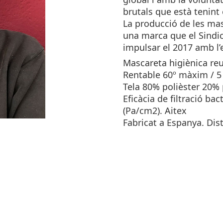
brutals que està tenint
La producció de les ma
una marca que el Sindi
impulsar el 2017 amb l’e
Mascareta higiènica reut
Rentable 60º màxim / 5
Tela 80% polièster 20%
Eficàcia de filtració ba
(Pa/cm2). Aitex
Fabricat a Espanya. Dis