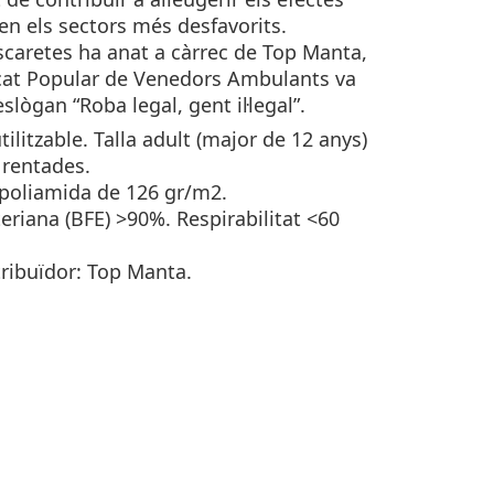
 en els sectors més desfavorits.
scaretes ha anat a càrrec de Top Manta,
cat Popular de Venedors Ambulants va
slògan “Roba legal, gent il·legal”.
ilitzable. Talla adult (major de 12 anys)
 rentades.
 poliamida de 126 gr/m2.
cteriana (BFE) >90%. Respirabilitat <60
tribuïdor: Top Manta.