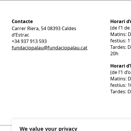
Contacte
Horari d’
(de l’1 d
Carrer Riera, 54 08393 Caldes
Matins: 
d’Estrac
festius: 
+34 937 913 593
Tardes: D
fundaciopalau@fundaciopalau.cat
20h
Horari d
(de l’1 d
Matins: 
festius: 
Tardes: D
We value your privacy