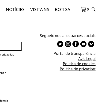
S
NOTÍCIES
VISITA'NS
BOTIGA
0
Segueix-nos a les xarxes socials
Portal de transparència
e privacitat
Avís Legal
Política de cookies
Política de privacitat
ea -