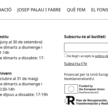
DACIÓ
JOSEP PALAU I FABRE
QUÈ FEM
EL FON
estiu
Subscriu-te al butlletí
e juny al 30 de setembre)
De dimarts a diumenge i
11-14h
He llegit i accepto la
politica d
e dimarts a dissabte: 17-
’hivern
Financiat per la Unió Europ
’octubre al 31 de maig)
NextGenerationEU
De dimarts a diumenge i
10:30-14h
e dijous a dissabte: 17-19h