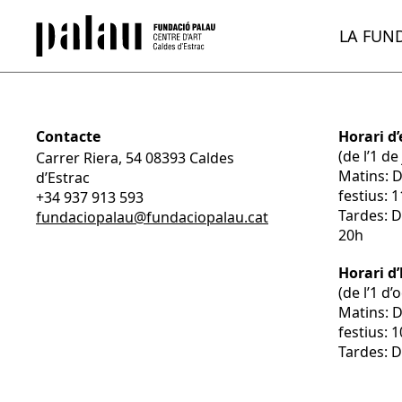
LA FUN
Contacte
Horari d’
(de l’1 d
Carrer Riera, 54 08393 Caldes
Matins: 
d’Estrac
festius: 
+34 937 913 593
Tardes: D
fundaciopalau@fundaciopalau.cat
20h
Horari d
(de l’1 d
Matins: 
festius: 
Tardes: D