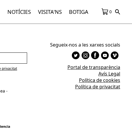
S
NOTÍCIES
VISITA'NS
BOTIGA
0
Segueix-nos a les xarxes socials
Portal de transparència
e privacitat
Avís Legal
Política de cookies
Política de privacitat
ea -