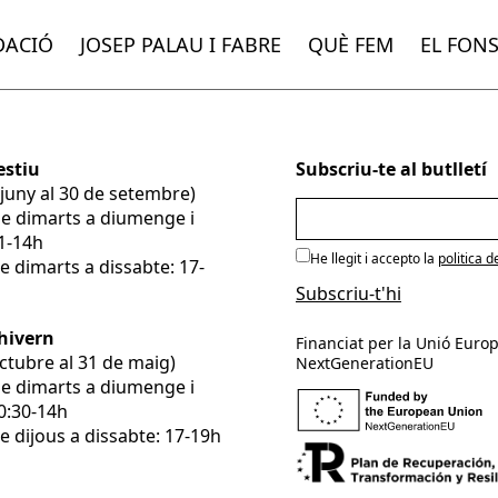
DACIÓ
JOSEP PALAU I FABRE
QUÈ FEM
EL FON
estiu
Subscriu-te al butlletí
e juny al 30 de setembre)
De dimarts a diumenge i
11-14h
He llegit i accepto la
politica d
e dimarts a dissabte: 17-
’hivern
Financiat per la Unió Europ
’octubre al 31 de maig)
NextGenerationEU
De dimarts a diumenge i
10:30-14h
e dijous a dissabte: 17-19h