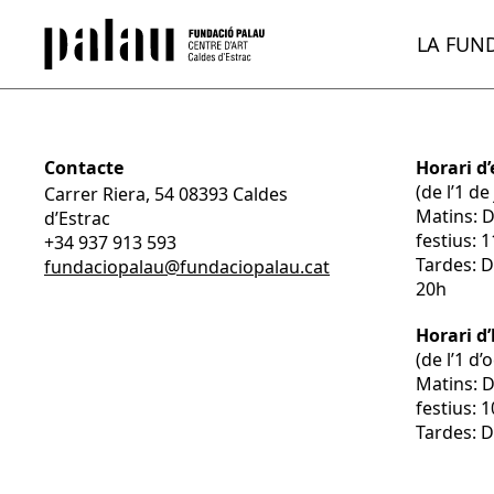
LA FUN
Contacte
Horari d’
(de l’1 d
Carrer Riera, 54 08393 Caldes
Matins: 
d’Estrac
festius: 
+34 937 913 593
Tardes: D
fundaciopalau@fundaciopalau.cat
20h
Horari d
(de l’1 d
Matins: 
festius: 
Tardes: D