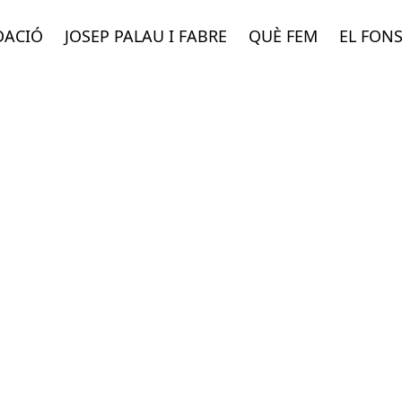
DACIÓ
JOSEP PALAU I FABRE
QUÈ FEM
EL FON
Publicacions de la Fundació Palau
Altres publicaci