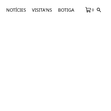
S
NOTÍCIES
VISITA'NS
BOTIGA
0
ons
Objectes de regal
Poesia i +