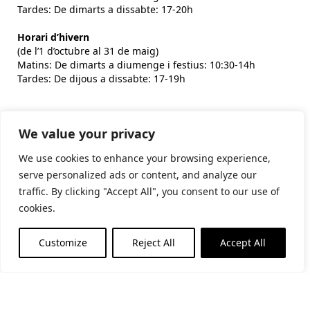
Tardes: De dimarts a dissabte: 17-20h
Horari d’hivern
(de l’1 d’octubre al 31 de maig)
Matins: De dimarts a diumenge i festius: 10:30-14h
Tardes: De dijous a dissabte: 17-19h
Subscriu-te al butlletí
We value your privacy
We use cookies to enhance your browsing experience,
serve personalized ads or content, and analyze our
He llegit i accepto la
politica de privacitat
traffic. By clicking "Accept All", you consent to our use of
cookies.
Financiat per la Unió Europea - NextGenerationEU
Customize
Reject All
Accept All
Segueix-nos a les xarxes socials