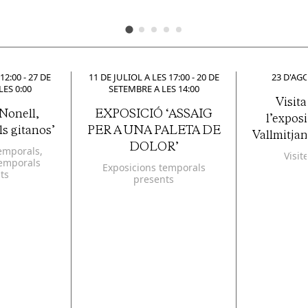
12:00
-
27 DE
11 DE JULIOL A LES 17:00
-
20 DE
23 D'AGO
ES 0:00
SETEMBRE A LES 14:00
Visita
Nonell,
EXPOSICIÓ ‘ASSAIG
l’expos
ls gitanos’
PER A UNA PALETA DE
Vallmitjan
DOLOR’
emporals
,
Visit
temporals
Exposicions temporals
ts
presents