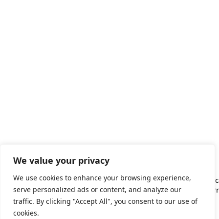
“Estimat Picasso”.
ANAR A LA COL·LECCIÓ
We value your privacy
We use cookies to enhance your browsing experience,
me barbut
Antoni Tàpies. “PEN”, 1978
Pablo Pi
serve personalized ads or content, and analyze our
– 1897
amb barr
traffic. By clicking "Accept All", you consent to our use of
cookies.