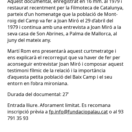
Aquest documental, enregistrat en 16 mm. al 1979 i
restaurat recentment per la Filmoteca de Catalunya,
parteix d’un homenatge que la població de Mont-
roig del Camp va fer a Joan Miró el 29 d’abril del
1979 i continua amb una entrevista a Joan Miró a la
seva casa de Son Abrines, a Palma de Mallorca, al
juny del mateix any.
Martí Rom ens presentarà aquest curtmetratge i
ens explicarà el recorregut que va haver de fer per
aconseguir entrevistar Joan Miró i composar aquest
testimoni fílmic de la relació i la importància
d’aquesta petita població del Baix Camp i el seu
entorn en l’obra mironiana.
Durada del documental: 27’
Entrada lliure. Aforament limitat. Es recomana
inscripció prèvia a
fp.info@fundaciopalau.cat
o al 93
791 35 93