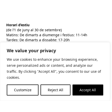
Horari d’estiu
(de l’1 de juny al 30 de setembre)
Matins: De dimarts a diumenge i festius: 11-14h
Tardes: De dimarts a dissabte: 17-20h
We value your privacy
Horari d’hivern
(de l’1 d’octubre al 31 de maig)
We use cookies to enhance your browsing experience,
Matins: De dimarts a diumenge i festius: 10:30-14h
Tardes: De dijous a dissabte: 17-19h
serve personalized ads or content, and analyze our
traffic. By clicking "Accept All", you consent to our use of
cookies.
Subscriu-te al butlletí
Customize
Reject All
Accept All
He llegit i accepto la
politica de privacitat