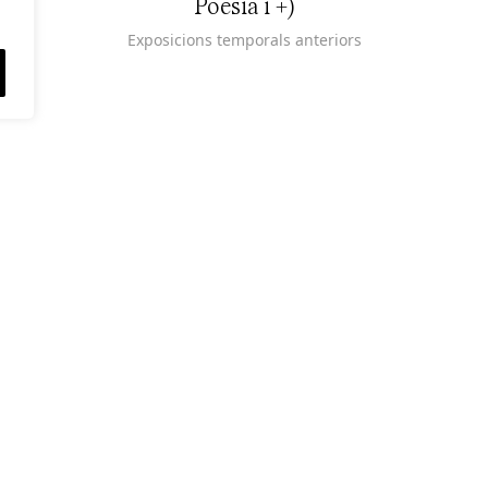
Poesia i +)
Exposicions temporals anteriors