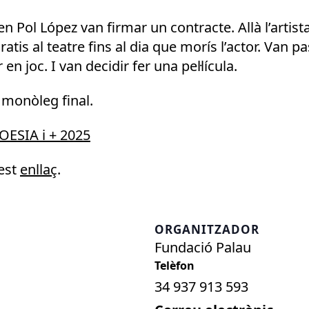
 en Pol López van firmar un contracte. Allà l’arti
atis al teatre fins al dia que morís l’actor. Van pa
n joc. I van decidir fer una pel·lícula.
 monòleg final.
OESIA i + 2025
uest
enllaç
.
ORGANITZADOR
Fundació Palau
34 937 913 593