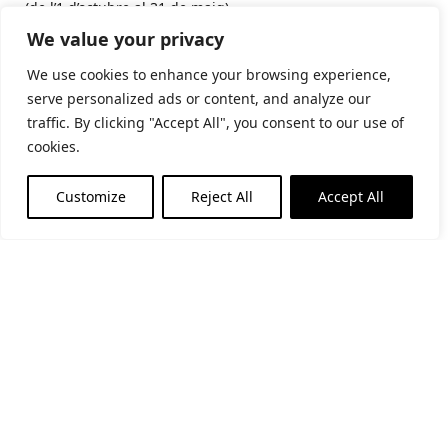
(de l’1 d’octubre al 31 de maig)
Matins: De dimarts a diumenge i festius: 10:30-14h
We value your privacy
Tardes: De dijous a dissabte: 17-19h
We use cookies to enhance your browsing experience,
serve personalized ads or content, and analyze our
Subscriu-te al butlletí
traffic. By clicking "Accept All", you consent to our use of
cookies.
Customize
Reject All
Accept All
He llegit i accepto la
politica de privacitat
Financiat per la Unió Europea - NextGenerationEU
Segueix-nos a les xarxes socials
Portal de transparència