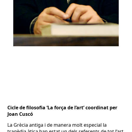
Cicle de filosofia ‘La força de l’art’ coordinat per
Joan Cuscó
La Grècia antiga i de manera molt especial la
tragèdia àtica han estat un dels referents de tot l’art