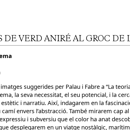
 DE VERD ANIRÉ AL GROC DE L
inema
à
imatges suggerides per Palau i Fabre a “La teoria 
ema, la seva necessitat, el seu potencial, i la ce
estètic i narratiu. Així, indagarem en la fascinació
u camí envers l’abstracció. També mirarem cap al p
s expressiu i subversiu que el color ha anat descob
u, que desplegarem en un viatge nostàlgic, marítim,