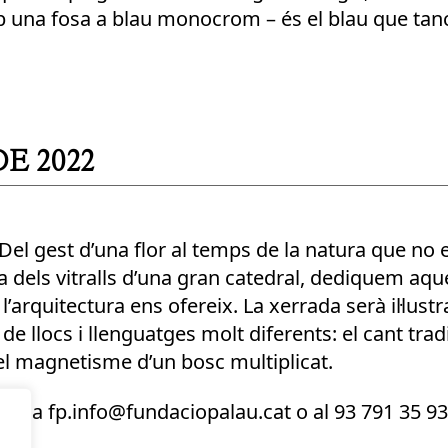
b una fosa a blau monocrom – és el blau que tanc
DE 2022
Del gest d’una flor al temps de la natura que no 
 dels vitralls d’una gran catedral, dediquem aque
i l’arquitectura ens ofereix. La xerrada serà il·l
s de llocs i llenguatges molt diferents: el cant tradi
el magnetisme d’un bosc multiplicat.
ment a fp.info@fundaciopalau.cat o al 93 791 35 9