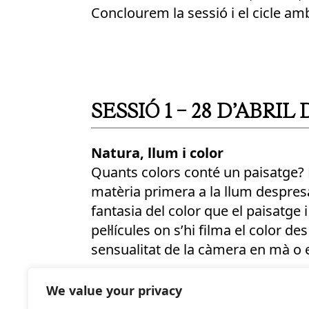
Conclourem la sessió i el cicle am
SESSIÓ 1 – 28 D’ABRIL 
Natura, llum i color
Quants colors conté un paisatge? 
matèria primera a la llum despresa
fantasia del color que el paisatge 
pel·lícules on s’hi filma el color de
sensualitat de la càmera en mà o 
Per assistir cal inscriure’s prèvia
We value your privacy