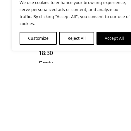
We use cookies to enhance your browsing experience,
serve personalized ads or content, and analyze our
MOSTRA ELS DETALLS
traffic. By clicking "Accept All", you consent to our use of
Data:
cookies.
28 d'abril de 2022
Customize
Reject All
Accept All
Hora:
18:30
Cost:
Gratuït
Categories d'Esdeveniment:
Activitats per adults
,
Els Dijous a l
RECINTE
Fundació Palau