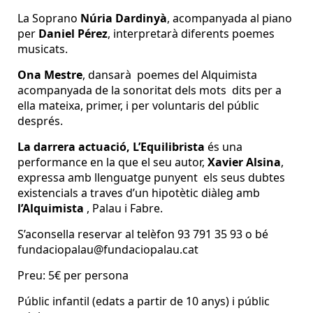
La Soprano
Núria Dardinyà
, acompanyada al piano
per
Daniel Pérez
, interpretarà diferents poemes
musicats.
Ona Mestre
, dansarà poemes del Alquimista
acompanyada de la sonoritat dels mots dits per a
ella mateixa, primer, i per voluntaris del públic
després.
La darrera actuació, L’Equilibrista
és una
performance en la que el seu autor,
Xavier Alsina
,
expressa amb llenguatge punyent els seus dubtes
existencials a traves d’un hipotètic diàleg amb
l’Alquimista
, Palau i Fabre.
S’aconsella reservar al telèfon 93 791 35 93 o bé
fundaciopalau@fundaciopalau.cat
Preu: 5€ per persona
Públic infantil (edats a partir de 10 anys) i públic