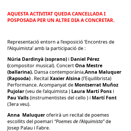
AQUESTA ACTIVITAT QUEDA CANCEL·LADA I
POSPOSADA PER UN ALTRE DIA A CONCRETAR.
Representació entorn a l’exposició ‘Encontres de
l’Alquimista’ amb la participació de :
Núria Dardinyà (soprano)
i
Daniel Pérez
(
compositor musical). Concert
Ona Mestre
(ballarina).
Dansa contemporània,
Anna Maluquer
(Rapsoda)
. Recital
Xaxier Alsina
(l’Equilibrista)
Performance. Acompanyat de
Montserrat Muñoz
Pujolar
(veu de l’alquimista )
Laura Martí Pons
i
Pau Valls
(instrumentistes del cello ) i
Martí Font
(3era veu).
Anna Maluquer
oferirà un recital de poemes
escollits del poemari
“Poemes de l’Alquimista”
de
Josep Palau i Fabre.