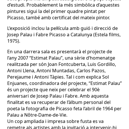
d’estudi. Probablement la més simbòlica d’aquestes
pintures sigui la del primer quadre pintat per
Picasso, també amb certificat del mateix pintor.
L’exposició inclou la pel·lícula amb guió i direcció de
Josep Palau i Fabre Picasso a Catalunya (Estela films,
1975).
En una darrera sala es presentarà el projecte de
l’any 2007 “Estimat Palau”, una sèrie d’homenatge
realitzada per són Joan Fontcuberta, Luis Gordillo,
Antoni Llena, Antoni Muntadas, Carlos Pazos,
Perejaume i Antoni Tàpies. Tal i com explica Sol
Enjuanes, coordinadora del projecte, “Estimat Palau”
és un projecte que neix per celebrar el 90è
aniversari de Josep Palau i Fabre. Amb aquesta
finalitat es va recuperar de l’àlbum personal del
poeta la fotografia de Picasso feta l’abril de 1964 per
Palau a Nôtre-Dame-de-Vie.
Un cop ampliada i impresa sobre fusta es va
remetre als artistes amb la invitació a intervenir-hi