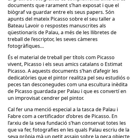
documents que rarament s’han exposat i que el
biògraf va guardar entre els seus papers. Són
apunts del mateix Picasso sobre el seu taller a
Bateau Lavoir o respostes manuscrites als
qüestionaris de Palau, a més de les llibretes de
treball de l’escriptor, les seves càmeres
fotogràfiques…
És el material de treball per títols com Picasso
vivent, Picasso i els seus amics catalans o Estimat
Picasso. A aquests documents s’han d’afegir les
dedicatòries que el pintor realitza pel seu estudiós o
peces tan desconegudes com una escultura inèdita
de Picasso guardada per Palau i que es convertí en
un improvisat cendrer pel pintor.
Cal fer una menció especial a la tasca de Palau i
Fabre com a certificador d’obres de Picasso. En
l’arxiu de la seva fundació s’han conservat totes les
que va fer, fotografies en les quals Palau escriu de la
seva pròpia mà un petit assaig sobre la peça objecte