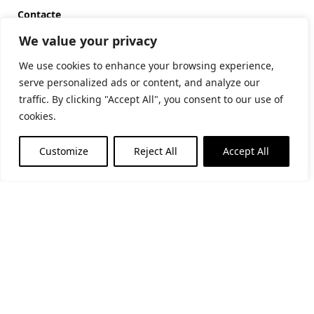
Contacte
Carrer Riera, 54 08393 Caldes d’Estrac
We value your privacy
+34 937 913 593
fundaciopalau@fundaciopalau.cat
We use cookies to enhance your browsing experience,
serve personalized ads or content, and analyze our
traffic. By clicking "Accept All", you consent to our use of
cookies.
Customize
Reject All
Accept All
Horari d’estiu
(de l’1 de juny al 30 de setembre)
Matins: De dimarts a diumenge i festius: 11-14h
Tardes: De dimarts a dissabte: 17-20h
Horari d’hivern
(de l’1 d’octubre al 31 de maig)