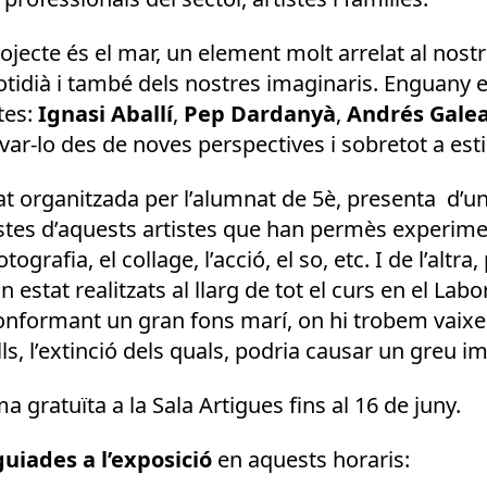
ojecte és el mar, un element molt arrelat al nostr
otidià i també dels nostres imaginaris. Enguany
tes:
Ignasi Aballí
,
Pep Dardanyà
,
Andrés Gale
ar-lo des de noves perspectives i sobretot a esti
 organitzada per l’alumnat de 5è, presenta d’una 
postes d’aquests artistes que han permès experi
tografia, el collage, l’acció, el so, etc. I de l’altr
stat realitzats al llarg de tot el curs en el Labor
onformant un gran fons marí, on hi trobem vaixe
lls, l’extinció dels quals, podria causar un greu i
a gratuïta a la Sala Artigues fins al 16 de juny.
guiades a l’exposició
en aquests horaris: