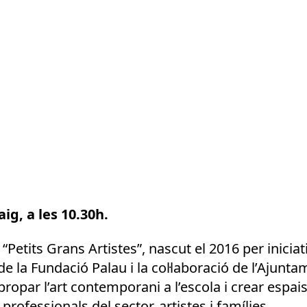
g, a les 10.30h.
Petits Grans Artistes”, nascut el 2016 per iniciat
e la Fundació Palau i la col·laboració de l’Ajunt
propar l’art contemporani a l’escola i crear espai
rofessionals del sector, artistes i famílies.