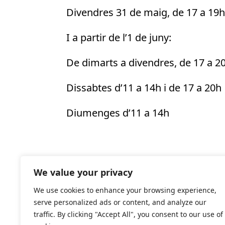
Divendres 31 de maig, de 17 a 19h
I a partir de l’1 de juny:
De dimarts a divendres, de 17 a 2
Dissabtes d’11 a 14h i de 17 a 20h
Diumenges d’11 a 14h
We value your privacy
MOSTRA ELS DETALLS
We use cookies to enhance your browsing experience,
Inici:
serve personalized ads or content, and analyze our
31 de maig de 2024
traffic. By clicking "Accept All", you consent to our use of