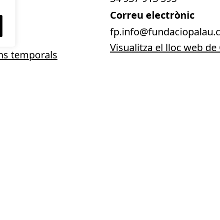
Correu electrònic
fp.info@fundaciopalau.c
Visualitza el lloc web d
ns temporals
GALERIA D'IMATGES