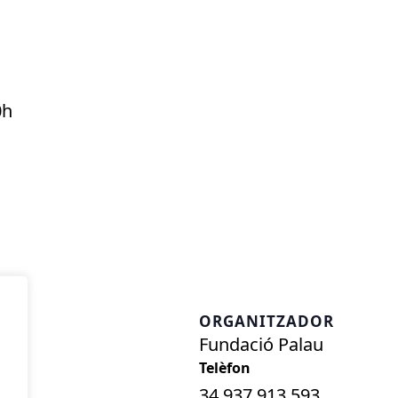
0h
ORGANITZADOR
Fundació Palau
34 937 913 593