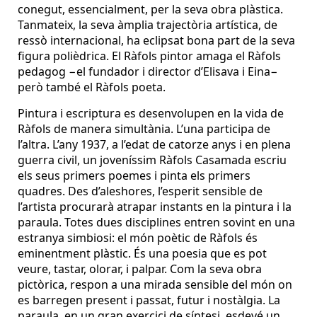
conegut, essencialment, per la seva obra plàstica.
Tanmateix, la seva àmplia trajectòria artística, de
ressò internacional, ha eclipsat bona part de la seva
figura polièdrica. El Ràfols pintor amaga el Ràfols
pedagog −el fundador i director d’Elisava i Eina−
però també el Ràfols poeta.
Pintura i escriptura es desenvolupen en la vida de
Ràfols de manera simultània. L’una participa de
l’altra. L’any 1937, a l’edat de catorze anys i en plena
guerra civil, un joveníssim Ràfols Casamada escriu
els seus primers poemes i pinta els primers
quadres. Des d’aleshores, l’esperit sensible de
l’artista procurarà atrapar instants en la pintura i la
paraula. Totes dues disciplines entren sovint en una
estranya simbiosi: el món poètic de Ràfols és
eminentment plàstic. És una poesia que es pot
veure, tastar, olorar, i palpar. Com la seva obra
pictòrica, respon a una mirada sensible del món on
es barregen present i passat, futur i nostàlgia. La
paraula, en un gran exercici de síntesi, esdevé un