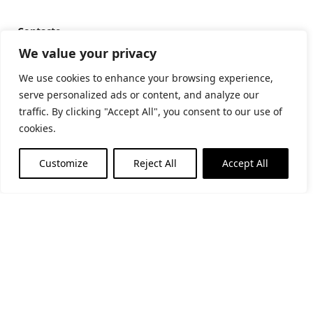
Contacte
Carrer Riera, 54 08393 Caldes d’Estrac
We value your privacy
+34 937 913 593
fundaciopalau@fundaciopalau.cat
We use cookies to enhance your browsing experience,
serve personalized ads or content, and analyze our
traffic. By clicking "Accept All", you consent to our use of
cookies.
Customize
Reject All
Accept All
Horari d’estiu
(de l’1 de juny al 30 de setembre)
Matins: De dimarts a diumenge i festius: 11-14h
Tardes: De dimarts a dissabte: 17-20h
Horari d’hivern