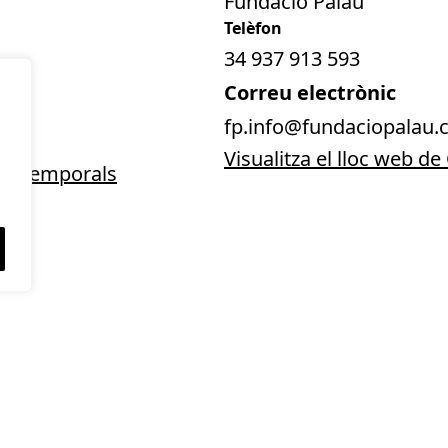
Fundació Palau
34 937 913 593
Correu electrònic
fp.info@fundaciopalau.c
Visualitza el lloc web d
ns temporals