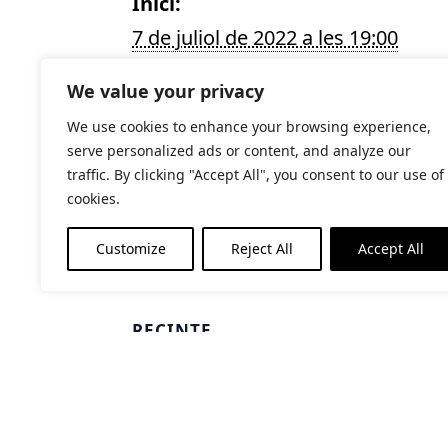
Inici:
7 de juliol de 2022 a les 19:00
Finalització:
We value your privacy
2 d'octubre de 2022 a les 19:00
We use cookies to enhance your browsing experience,
Categories d'Esdeveniment:
serve personalized ads or content, and analyze our
Exposicions Temporals
,
Exposicio
traffic. By clicking "Accept All", you consent to our use of
anteriors
cookies.
Lloc web:
Customize
Reject All
Accept All
www.fundaciopalau.cat
RECINTE
Fundació Palau