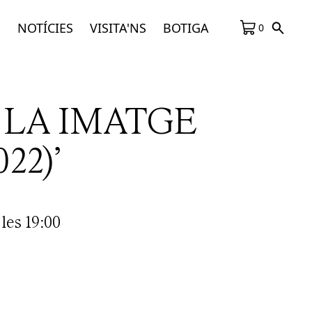
S
NOTÍCIES
VISITA'NS
BOTIGA
0
I LA IMATGE
22)’
les 19:00