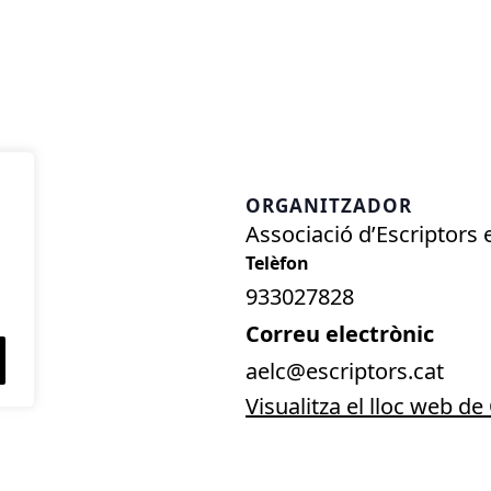
ORGANITZADOR
Associació d’Escriptors
933027828
Correu electrònic
aelc@escriptors.cat
Visualitza el lloc web d