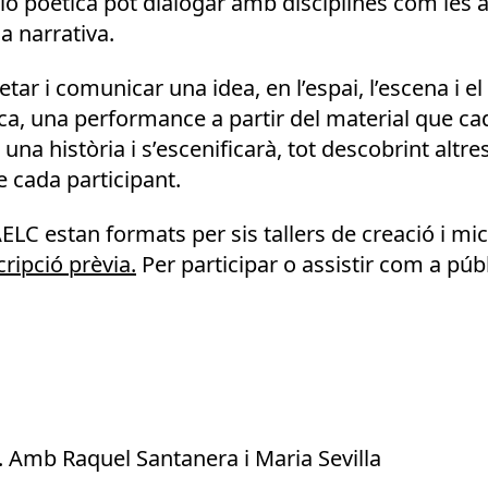
ó poètica pot dialogar amb disciplines com les a
la narrativa.
tar i comunicar una idea, en l’espai, l’escena i el
ica, una performance a partir del material que cad
na història i s’escenificarà, tot descobrint altre
e cada participant.
AELC estan formats per sis tallers de creació i m
cripció prèvia.
Per participar o assistir com a púb
. Amb Raquel Santanera i Maria Sevilla