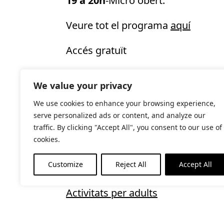
19 a 20h
-Micro obert.
Veure tot el programa
aquí
Accés gratuït
We value your privacy
MOSTRA ELS DETALLS
We use cookies to enhance your browsing experience,
Data:
serve personalized ads or content, and analyze our
27 de maig de 2023
traffic. By clicking "Accept All", you consent to our use of
cookies.
Hora:
17:00 - 20:00
Customize
Reject All
Accept All
Categoria d'Esdeveniment:
Activitats per adults
RECINTE