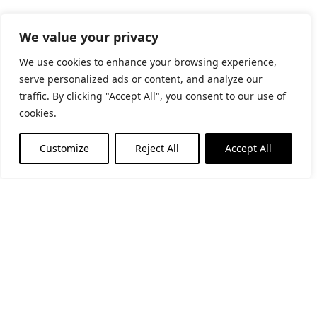
We value your privacy
We use cookies to enhance your browsing experience,
serve personalized ads or content, and analyze our
traffic. By clicking "Accept All", you consent to our use of
cookies.
Horari d’estiu
Customize
Reject All
Accept All
(de l’1 de juny al 30 de setembre)
Matins: De dimarts a diumenge i festius: 11-14h
Tardes: De dimarts a dissabte: 17-20h
Horari d’hivern
(de l’1 d’octubre al 31 de maig)
Matins: De dimarts a diumenge i festius: 10:30-14h
Tardes: De dijous a dissabte: 17-19h
Subscriu-te al butlletí