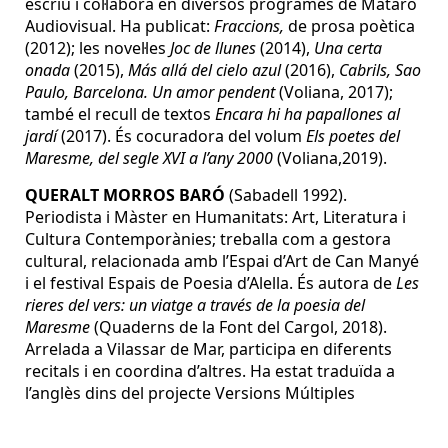
escriu i col·labora en diversos programes de Mataró
Audiovisual. Ha publicat:
Fraccions,
de prosa poètica
(2012); les novel·les
Joc de llunes
(2014),
Una certa
onada
(2015),
Más allá del cielo azul
(2016),
Cabrils, Sao
Paulo, Barcelona. Un amor pendent
(Voliana, 2017);
també el recull de textos
Encara hi ha papallones al
jardí
(2017). És cocuradora del volum
Els poetes del
Maresme, del segle XVI a l’any 2000
(Voliana,2019).
QUERALT MORROS BARÓ
(Sabadell 1992).
Periodista i Màster en Humanitats: Art, Literatura i
Cultura Contemporànies; treballa com a gestora
cultural, relacionada amb l’Espai d’Art de Can Manyé
i el festival Espais de Poesia d’Alella. És autora de
Les
rieres del vers: un viatge a través de la poesia del
Maresme
(Quaderns de la Font del Cargol, 2018).
Arrelada a Vilassar de Mar, participa en diferents
recitals i en coordina d’altres. Ha estat traduïda a
l’anglès dins del projecte Versions Múltiples