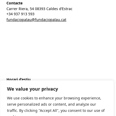
Contacte
Carrer Riera, 54 08393 Caldes d’Estrac
+34 937 913 593
fundaciopalau@fundaciopalau.cat
Horari d’estiu
(de l’1 de juny al 30 de setembre)
We value your privacy
Matins: De dimarts a diumenge i festius: 11-14h
Tardes: De dimarts a dissabte: 17-20h
We use cookies to enhance your browsing experience,
serve personalized ads or content, and analyze our
Horari d’hivern
(de l’1 d’octubre al 31 de maig)
traffic. By clicking "Accept All", you consent to our use of
Matins: De dimarts a diumenge i festius: 10:30-14h