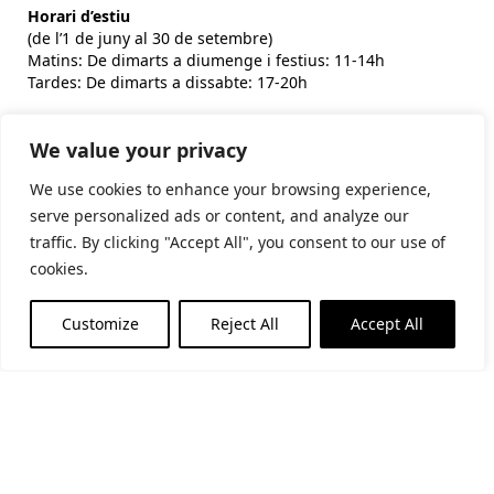
Horari d’estiu
(de l’1 de juny al 30 de setembre)
Matins: De dimarts a diumenge i festius: 11-14h
Tardes: De dimarts a dissabte: 17-20h
Horari d’hivern
We value your privacy
(de l’1 d’octubre al 31 de maig)
Matins: De dimarts a diumenge i festius: 10:30-14h
We use cookies to enhance your browsing experience,
Tardes: De dijous a dissabte: 17-19h
serve personalized ads or content, and analyze our
traffic. By clicking "Accept All", you consent to our use of
cookies.
Subscriu-te al butlletí
Customize
Reject All
Accept All
He llegit i accepto la
politica de privacitat
Financiat per la Unió Europea - NextGenerationEU