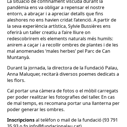
La situació de confinament viscuda durant la
pandèmia ens va obligar a repensar el nostre
entorn, a abraçar i a apreciar detalls que fins
aleshores no ens havien cridat l’atenció. A partir de
la seva experiència artística, Sylvie Bussières ens
oferirà un taller creatiu a l’aire lliure on
redescobrirem els elements naturals més humils:
anirem a caçar i a recollir ombres de plantes i de les
mal anomenades ‘males herbes’ pel Parc de Can
Muntanyà.
Durant la jornada, la directora de la Fundació Palau,
Anna Maluquer, recitarà diversos poemes dedicats a
les flors.
Cal portar una càmera de fotos o el mòbil carregats
per poder realitzar les fotografies del taller. En cas
de mal temps, es recomana portar una llanterna per
poder generar les ombres.
Inscripcions
al telèfon o mail de la fundació (93 791
35 93 o fp.info@fundaciopalau.cat).