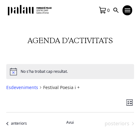
0
AGENDA D'ACTIVITATS
No s'ha trobat cap resultat.
Notice
Esdeveniments
Festival Poesia i +
Vis
Na
Llista
de
de
vis
na
Avui
Esdeveniment
posteriors
Esdeveniments
anteriors
Es