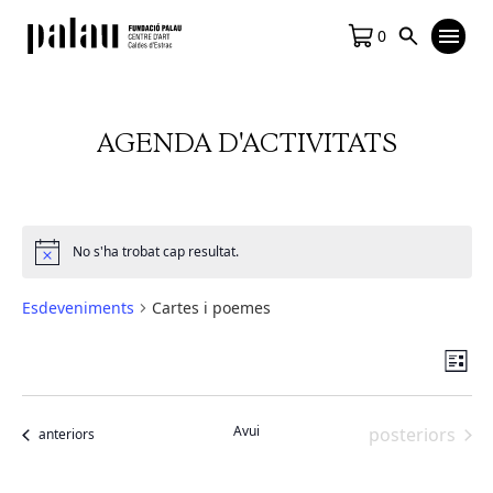
0
AGENDA D'ACTIVITATS
No s'ha trobat cap resultat.
Notice
Esdeveniments
Cartes i poemes
Vis
Na
Llista
de
de
vis
na
Avui
Esdeveniment
posteriors
Esdeveniments
anteriors
Es