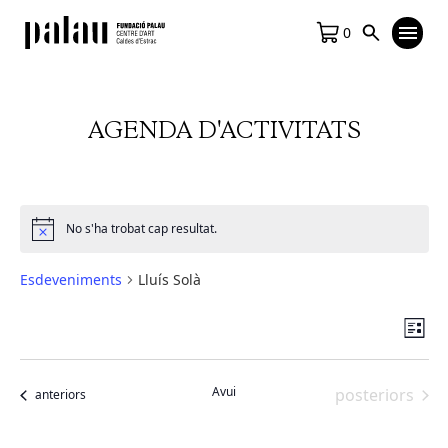
0
AGENDA D'ACTIVITATS
No s'ha trobat cap resultat.
Notice
Esdeveniments
Lluís Solà
Vis
Na
Llista
de
de
vis
na
Avui
Esdeveniment
posteriors
Esdeveniments
anteriors
Es