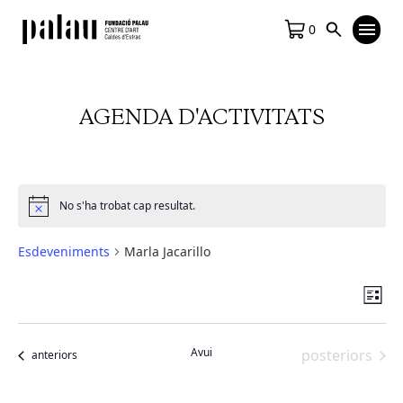
0
AGENDA D'ACTIVITATS
No s'ha trobat cap resultat.
Notice
Esdeveniments
Marla Jacarillo
Vis
Na
Llista
de
de
vis
na
Avui
Esdeveniment
posteriors
Esdeveniments
anteriors
Es