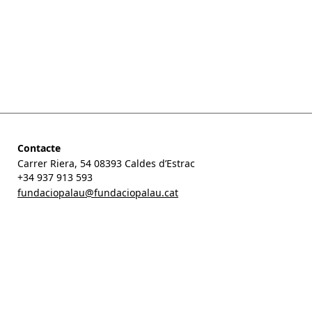
1
…
3
4
5
Contacte
Carrer Riera, 54 08393 Caldes d’Estrac
+34 937 913 593
fundaciopalau@fundaciopalau.cat