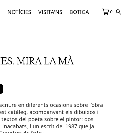
S
NOTÍCIES
VISITA'NS
BOTIGA
0
ES. MIRA LA MÀ
scriure en diferents ocasions sobre l’obra
est catàleg, acompanyant els dibuixos i
n textos del poeta sobre el pintor: dos
r, inacabats, i un escrit del 1987 que ja