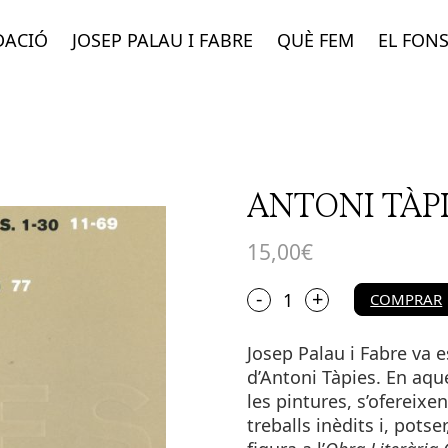
DACIÓ
JOSEP PALAU I FABRE
QUÈ FEM
EL FON
ANTONI TÀPI
15,00
€
+
quantitat
-
COMPRAR
de
ANTONI
Josep Palau i Fabre va e
TÀPIES.
MIRA
d’Antoni Tàpies. En aqu
LA
les pintures, s’ofereixe
MÀ
treballs inèdits i, potse