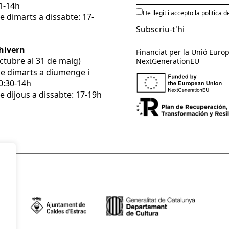
11-14h
He llegit i accepto la
politica d
e dimarts a dissabte: 17-
’hivern
Financiat per la Unió Europ
’octubre al 31 de maig)
NextGenerationEU
De dimarts a diumenge i
10:30-14h
e dijous a dissabte: 17-19h