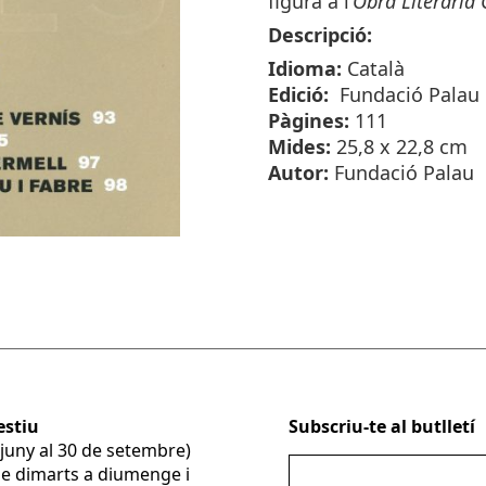
figura a l’
Obra Literària
Descripció:
Idioma:
Català
Edició:
Fundació Palau
Pàgines:
111
Mides:
25,8 x 22,8 cm
Autor:
Fundació Palau
estiu
Subscriu-te al butlletí
e juny al 30 de setembre)
De dimarts a diumenge i