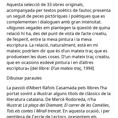
Aquesta selecció de 33 obres originals,
acompanyada per textos poètics de l’autor, presenta
un seguit de peces pictòriques i poètiques que es
complementen i dialoguen amb gran intensitat.
«Algunes vegades em plantegen la qüestió de quina
relació hi ha, des del punt de vista de l’acte creatiu,
de l’esperit, entre la meva pintura i la meva
escriptura. La relació, naturalment, està en mi
mateix; podríem dir que és d’un mateix traç que es
produeixen les dues coses. D’un mateix traç creatiu,
que en ocasions esdevé pintura i en d’altres
escriptura» [del llibre:
D’un mateix traç
, 1994]
Dibuixar paraules
La passió d’Albert Ràfols Casamada pels llibres l’ha
portat sovint a il·lustrar alguns títols de clàssics de la
literatura catalana. De Mercè Rodoreda, n’ha
il·lustrat
La plaça del Diamant
,
El carrer de les Camèlies
,
Tots els contes
i
Mirall trencat
. En aquesta ocasió, i per
gentilesa de Cercle de Lectors, presentem els