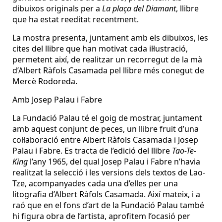
dibuixos originals per a
La plaça del Diamant
, llibre
que ha estat reeditat recentment.
La mostra presenta, juntament amb els dibuixos, les
cites del llibre que han motivat cada il·lustració,
permetent així, de realitzar un recorregut de la mà
d’Albert Ràfols Casamada pel llibre més conegut de
Mercè Rodoreda.
Amb Josep Palau i Fabre
La Fundació Palau té el goig de mostrar, juntament
amb aquest conjunt de peces, un llibre fruit d’una
col·laboració entre Albert Ràfols Casamada i Josep
Palau i Fabre. Es tracta de l’edició del llibre
Tao-Te-
King
l’any 1965, del qual Josep Palau i Fabre n’havia
realitzat la selecció i les versions dels textos de Lao-
Tze, acompanyades cada una d’elles per una
litografia d’Albert Ràfols Casamada. Així mateix, i a
raó que en el fons d’art de la Fundació Palau també
hi figura obra de l’artista, aprofitem l’ocasió per