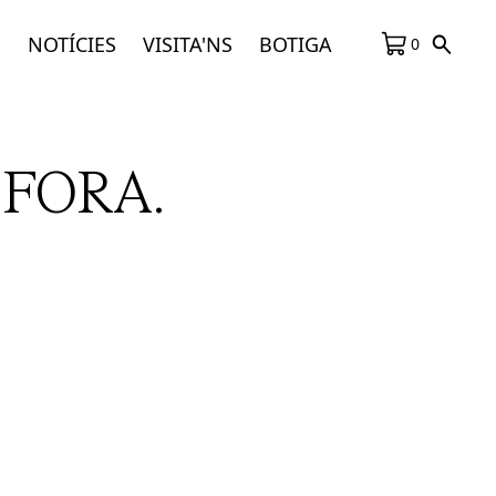
S
NOTÍCIES
VISITA'NS
BOTIGA
0
 FORA.