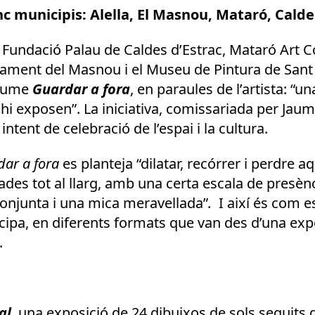
 municipis: Alella, El Masnou, Mataró, Caldes
 Fundació Palau de Caldes d’Estrac, Mataró Art Co
ntament del Masnou i el Museu de Pintura de Sa
jaume
Guardar a fora
, en paraules de l’artista: “u
’hi exposen”. La iniciativa, comissariada per Jaume 
ntent de celebració de l’espai i la cultura.
ar a fora
es planteja “dilatar, recórrer i perdre 
des tot al llarg, amb una certa escala de presènc
onjunta i una mica meravellada”
.
I així és com e
cipa, en diferents formats que van des d’una exp
.
al
, una exposició de 24 dibuixos de sols seguits 