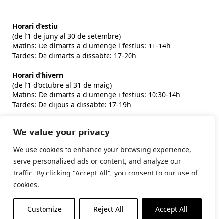
Horari d’estiu
(de l’1 de juny al 30 de setembre)
Matins: De dimarts a diumenge i festius: 11-14h
Tardes: De dimarts a dissabte: 17-20h
Horari d’hivern
(de l’1 d’octubre al 31 de maig)
Matins: De dimarts a diumenge i festius: 10:30-14h
Tardes: De dijous a dissabte: 17-19h
We value your privacy
Subscriu-te al butlletí
We use cookies to enhance your browsing experience,
serve personalized ads or content, and analyze our
traffic. By clicking "Accept All", you consent to our use of
He llegit i accepto la
politica de privacitat
cookies.
Customize
Reject All
Accept All
Financiat per la Unió Europea - NextGenerationEU