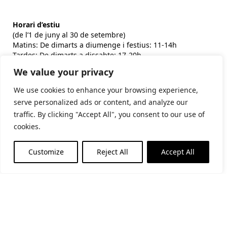
Horari d’estiu
(de l’1 de juny al 30 de setembre)
Matins: De dimarts a diumenge i festius: 11-14h
Tardes: De dimarts a dissabte: 17-20h
We value your privacy
Horari d’hivern
(de l’1 d’octubre al 31 de maig)
We use cookies to enhance your browsing experience,
Matins: De dimarts a diumenge i festius: 10:30-14h
serve personalized ads or content, and analyze our
Tardes: De dijous a dissabte: 17-19h
traffic. By clicking "Accept All", you consent to our use of
cookies.
Subscriu-te al butlletí
Customize
Reject All
Accept All
He llegit i accepto la
politica de privacitat
Financiat per la Unió Europea - NextGenerationEU