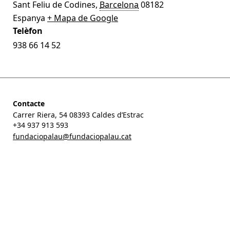
Sant Feliu de Codines
,
Barcelona
08182
Espanya
+ Mapa de Google
Telèfon
938 66 14 52
Contacte
Carrer Riera, 54 08393 Caldes d’Estrac
+34 937 913 593
fundaciopalau@fundaciopalau.cat